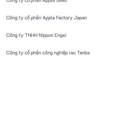
Công ty cổ phần Apple Factory Japan
Công ty TNHH Nippon Engei
Công ty cổ phần công nghiệp rau Tanba
Công ty cổ phần Ashita no Nougyou
Công ty cổ phần Polan Organic Food
Delivery
Xuất khẩu thực phẩm, thiết bị liên quan
đến thực phẩm và các mặt hàng khác