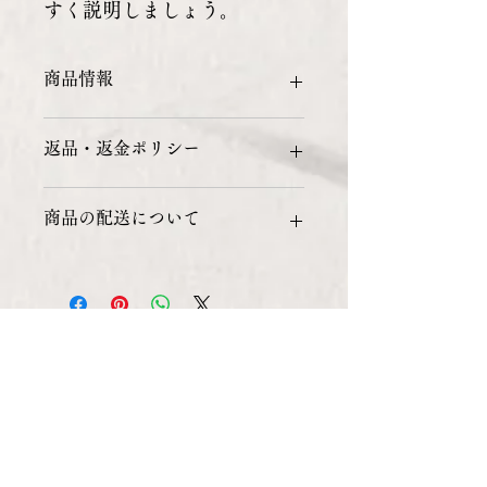
すく説明しましょう。
商品情報
商品の詳細を入力してください。サイ
返品・返金ポリシー
ズ、素材、取扱説明に加え、商品の特
徴やおすすめのポイントなどを説明し
ましょう。
返品・返金ポリシーを入力してくださ
商品の配送について
い。顧客が商品に満足しなかった場合
や、不備があった場合に行う手続きの
手順などを説明しましょう。内容を明
配送地域、料金、所要時間、梱包な
確にすることで顧客からの信頼を獲得
ど、商品の配送に関する情報を入力し
し、安心して商品を購入していただけ
てください。配送情報を明確にするこ
ます。
とで顧客からの信頼を獲得し、安心し
て商品を購入していただけます。
〒651-0085
兵庫県神戸市中央区八幡通3丁目2-5
whatsAPP：
+81-90-1443-1503