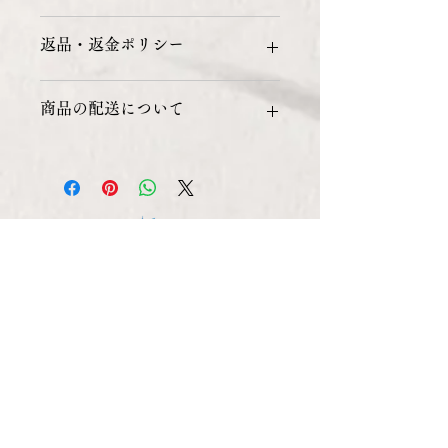
商品の詳細を入力してください。サイ
返品・返金ポリシー
ズ、素材、取扱説明に加え、商品の特
徴やおすすめのポイントなどを説明し
ましょう。
返品・返金ポリシーを入力してくださ
商品の配送について
い。顧客が商品に満足しなかった場合
や、不備があった場合に行う手続きの
手順などを説明しましょう。内容を明
配送地域、料金、所要時間、梱包な
確にすることで顧客からの信頼を獲得
ど、商品の配送に関する情報を入力し
し、安心して商品を購入していただけ
てください。配送情報を明確にするこ
ます。
とで顧客からの信頼を獲得し、安心し
て商品を購入していただけます。
〒651-0085
兵庫県神戸市中央区八幡通3丁目2-5
whatsAPP：
+81-90-1443-1503
MVM Group :
https://www.mvm.co.jp/
ことよりモール:
ことよりモール / 店舗/概要
(kyotobank.co.jp)