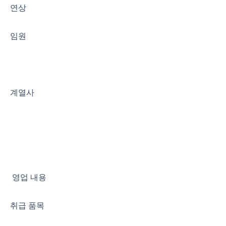
연상
​임원
계열사
​ 영업 내용
​취급 품목