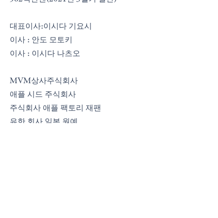
대표이사:이시다 기요시
이사 : 안도 모토키
이사 : 이시다 나츠오
MV
M상사
주식회사
애플 시드 주식회사
주식회사 애플 팩토리 재팬
유한 회사 일본 원예
주식회사 단바야채공업
식품, 식품 관련 설비 및 잡화 수출
농수산물, 일반가공식품(업무용, 소매
용), 과자류, 일반주류, 잡화 등