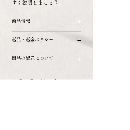
すく説明しましょう。
商品情報
商品の詳細を入力してください。サイ
返品・返金ポリシー
ズ、素材、取扱説明に加え、商品の特
徴やおすすめのポイントなどを説明し
ましょう。
返品・返金ポリシーを入力してくださ
商品の配送について
い。顧客が商品に満足しなかった場合
や、不備があった場合に行う手続きの
手順などを説明しましょう。内容を明
配送地域、料金、所要時間、梱包な
確にすることで顧客からの信頼を獲得
ど、商品の配送に関する情報を入力し
し、安心して商品を購入していただけ
てください。配送情報を明確にするこ
ます。
とで顧客からの信頼を獲得し、安心し
て商品を購入していただけます。
3-2-5 Hachiman-dori, Chuo-ku, Kobe City,
Hyogo, Japan
651-0085
whatsAPP：
+81-90-1443-1503