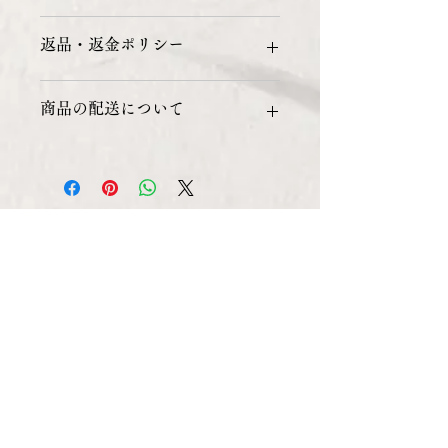
商品の詳細を入力してください。サイ
返品・返金ポリシー
ズ、素材、取扱説明に加え、商品の特
徴やおすすめのポイントなどを説明し
ましょう。
返品・返金ポリシーを入力してくださ
商品の配送について
い。顧客が商品に満足しなかった場合
や、不備があった場合に行う手続きの
手順などを説明しましょう。内容を明
配送地域、料金、所要時間、梱包な
確にすることで顧客からの信頼を獲得
ど、商品の配送に関する情報を入力し
し、安心して商品を購入していただけ
てください。配送情報を明確にするこ
ます。
とで顧客からの信頼を獲得し、安心し
て商品を購入していただけます。
3-2-5 Hachiman-dori, Chuo-ku, Kobe City,
Hyogo, Japan
651-0085
whatsAPP：
+81-90-1443-1503
MVM Group :
https://www.mvm.co.jp/
ことよりモール:
ことよりモール / 店舗/概要
(kyotobank.co.jp)
POD ECサイト:
ポラン広場の通販 (e-pod.jp)